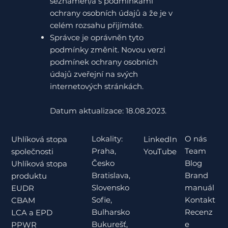
seznámen/a s podmínkami
ochrany osobních údajů a že je v
celém rozsahu přijímáte.
Správce je oprávněn tyto
podmínky změnit. Novou verzi
podmínek ochrany osobních
údajů zveřejní na svých
internetových stránkách.
Datum aktualizace: 18.08.2023.
Lokality:
O nás
Uhlíková stopa
LinkedIn
Praha,
Team
společnosti
YouTube
Česko
Blog
Uhlíková stopa
Bratislava,
Brand
produktu
Slovensko
manuál
EUDR
Sofie,
Kontakt
CBAM
Bulharsko
Recenz
LCA a EPD
Bukurešť,
e
PPWR