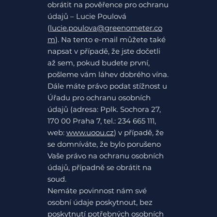
obrátit na pověřence pro ochranu
údajů – Lucie Poulová
(
lucie.poulova@greenometer.co
m
). Na tento e-mail můžete také
napsat v případě, že jste dočetli
až sem, pokud budete první,
pošleme vám láhev dobrého vína.
Dále máte právo podat stížnost u
Úřadu pro ochranu osobních
údajů (adresa: Pplk. Sochora 27,
170 00 Praha 7, tel.: 234 665 111,
web:
www.uoou.cz
) v případě, že
se domníváte, že bylo porušeno
Vaše právo na ochranu osobních
údajů, případně se obrátit na
soud.
Nemáte povinnost nám své
osobní údaje poskytnout, bez
poskytnutí potřebných osobních