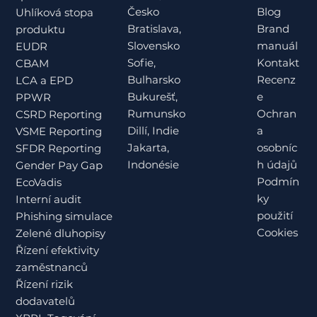
Česko
Blog
Uhlíková stopa
Bratislava,
Brand
produktu
Slovensko
manuál
EUDR
Sofie,
Kontakt
CBAM
Bulharsko
Recenz
LCA a EPD
Bukurešť,
e
PPWR
Rumunsko
Ochran
CSRD Reporting
Dillí, Indie
a
VSME Reporting
Jakarta,
osobníc
SFDR Reporting
Indonésie
h údajů
Gender Pay Gap
Podmín
EcoVadis
ky
Interní audit
použití
Phishing simulace
Cookies
Zelené dluhopisy
Řízení efektivity
zaměstnanců
Řízení rizik
dodavatelů