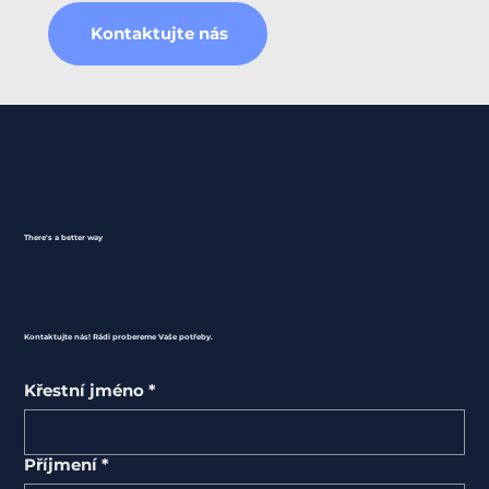
Kontaktujte nás
There's a better way
Kontaktujte nás! Rádi probereme Vaše potřeby.
Křestní jméno
*
Příjmení
*