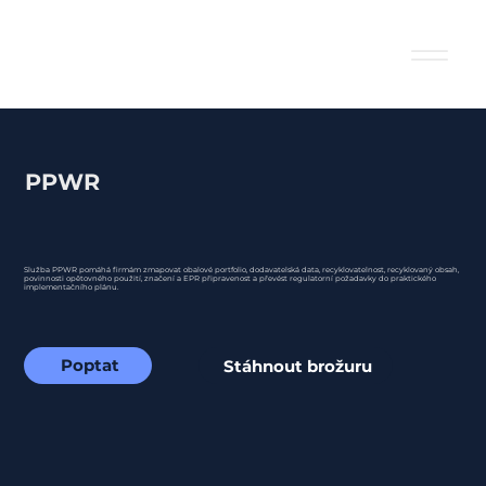
PPWR
Služba PPWR pomáhá firmám zmapovat obalové portfolio, dodavatelská data, recyklovatelnost, recyklovaný obsah,
povinnosti opětovného použití, značení a EPR připravenost a převést regulatorní požadavky do praktického
implementačního plánu.
Poptat
Stáhnout brožuru