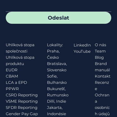
Odeslat
Lokality:
O nás
Uhlíková stopa
LinkedIn
Praha,
Team
společnosti
YouTube
Česko
Blog
Uhlíková stopa
Bratislava,
Brand
produktu
Slovensko
manuál
EUDR
Sofie,
Kontakt
CBAM
Bulharsko
Recenz
LCA a EPD
Bukurešť,
e
PPWR
Rumunsko
Ochran
CSRD Reporting
Dillí, Indie
a
VSME Reporting
Jakarta,
osobníc
SFDR Reporting
Indonésie
h údajů
Gender Pay Gap