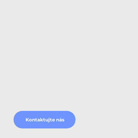
Nastavení směrnic a smluvních doložek
AI sama neimplementuje procesy do chodu
firmy ani neupraví smluvní doložky vůči
subdodavatelům.
Kontaktujte nás