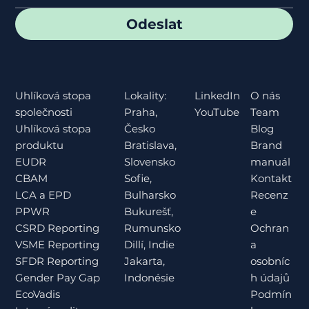
Odeslat
Lokality:
O nás
Uhlíková stopa
LinkedIn
Praha,
Team
společnosti
YouTube
Česko
Blog
Uhlíková stopa
Bratislava,
Brand
produktu
Slovensko
manuál
EUDR
Sofie,
Kontakt
CBAM
Bulharsko
Recenz
LCA a EPD
Bukurešť,
e
PPWR
Rumunsko
Ochran
CSRD Reporting
Dillí, Indie
a
VSME Reporting
Jakarta,
osobníc
SFDR Reporting
Indonésie
h údajů
Gender Pay Gap
Podmín
EcoVadis