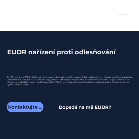
EUDR nařízení proti odlesňování
Od 30. prosince 2024 platí povinnost doložit, že vaše produkty nepochází z odlesněných oblastí a splňují legislativu.
Greenometer vám pomůže nastavit celý proces – od mapování portfolia a validace dodavatelů až po nahrání due
diligence prohlášení do evropského portálu. Všechny výstupy jsou auditovatelné, uchovatelné a připravené i pro
výroční EUDR report.
Kontaktujte nás
Dopadá na mě EUDR?