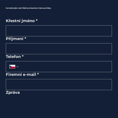
Kontaktujte nás! Rádi probereme Vaše potřeby.
Křestní jméno
*
Příjmení
*
Telefon
*
Firemní e-mail
*
Zpráva