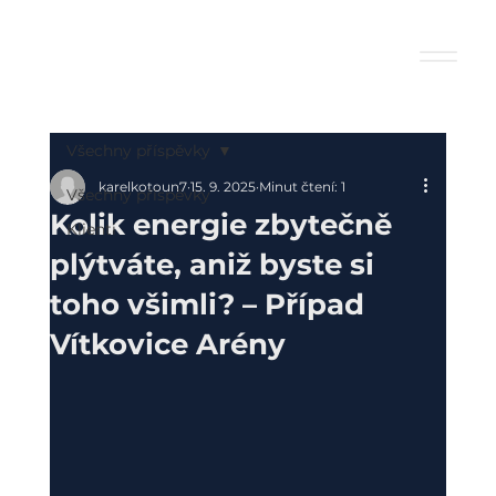
Všechny příspěvky
karelkotoun7
15. 9. 2025
Minut čtení: 1
Všechny příspěvky
Kolik energie zbytečně
Klienti
plýtváte, aniž byste si
toho všimli? – Případ
Vítkovice Arény