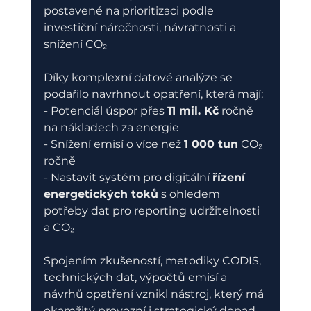
postavené na prioritizaci podle 
investiční náročnosti, návratnosti a 
snížení CO₂
Díky komplexní datové analýze se 
podařilo navrhnout opatření, která mají:
- Potenciál úspor přes 
11 mil. Kč
 ročně 
na nákladech za energie
- Snížení emisí o více než 
1 000 tun
 CO₂ 
ročně
- Nastavit systém pro digitální 
řízení 
energetických toků
 s ohledem 
potřeby dat pro reporting udržitelnosti 
a CO₂
Spojením zkušeností, metodiky CODIS, 
technických dat, výpočtů emisí a 
návrhů opatření vznikl nástroj, který má 
okamžitý provozní i strategický dopad.