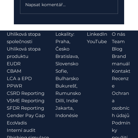
Napsat komentář...
Jak Greenometer pomáhá
Lokality:
O nás
Uhlíková stopa
společnostem Brantner na
LinkedIn
Slovensku nastavit a vypočítat
Praha,
Team
společnosti
YouTube
Gender Pay Gap podle EU Pay
Česko
Blog
Uhlíková stopa
Transparency Directive
Bratislava,
Brand
produktu
Slovensko
manuál
EUDR
Sofie,
Kontakt
CBAM
Bulharsko
Recenz
LCA a EPD
Bukurešť,
e
PPWR
Rumunsko
Ochran
CSRD Reporting
Dillí, Indie
a
VSME Reporting
Jakarta,
osobníc
SFDR Reporting
Indonésie
h údajů
Gender Pay Gap
Podmín
EcoVadis
ky
Interní audit
použití
Phishing simulace